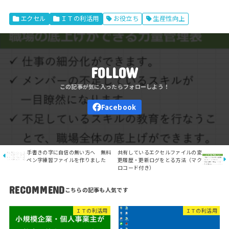
エクセル
ＩＴの利活用
お役立ち
生産性向上
FOLLOW
手書きの字に自信の無い方へ 無料
共有しているエクセルファイルの変
ペン字練習ファイルを作りました
更履歴・更新ログをとる方法（マク
ロコード付き）
RECOMMEND
ＩＴの利活用
ＩＴの利活用