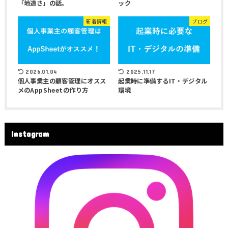
「地道さ」の話。
ック
新着情報
ブログ
2026.01.04
2025.11.17
個人事業主の顧客管理にオスス
起業時に準備するIT・デジタル
メのAppSheetの作り方
環境
Instagram