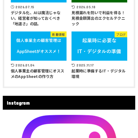
2026.07.15
2026.05.18
デジタル化、AIは魔法じゃな
見積漏れを防いで利益を得る！
い。経営者が知っておくべき
見積金額算出のエクセルテクニ
「地道さ」の話。
ック
新着情報
ブログ
2026.01.04
2025.11.17
個人事業主の顧客管理にオスス
起業時に準備するIT・デジタル
メのAppSheetの作り方
環境
Instagram